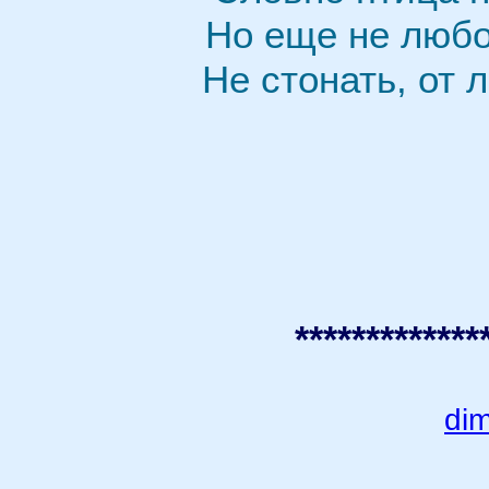
Но еще не любо
Не стонать, от 
*************
di